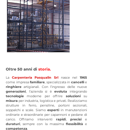
Oltre 50 anni di
storia.
La
Carpenteria Pasqualin Srl
nasce nel
1965
come impresa
familiare
, specializzata in
cancelli
e
ringhiere
artigianali. Con l’ingresso delle nuove
generazioni
, l’azienda si è
evoluta
integrando
tecnologie
moderne per offrire
soluzioni
su
misura
per industria, logistica e privati. Realizziamo
strutture in ferro, pensiline, portoni sezionali,
soppalchi e scale. Siamo
esperti
in manutenzioni
ordinarie e straordinarie per capannoni e pedane di
carico. Offriamo interventi
rapidi
,
precisi
e
duraturi
, sempre con la massima
flessibilità
e
competenza
.