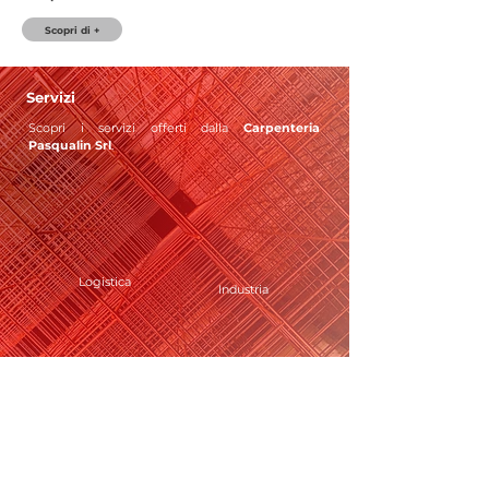
Scopri di +
Servizi
Scopri i servizi
offerti dalla
Carpenteria
Pasqualin Srl
.
Logistica
Industria
Privati
Manutenzioni