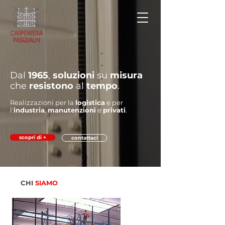
Dal
1965
,
soluzioni
su
misura
che
resistono
al
tempo
.
Realizzazioni per la
logistica
e per
l'
industria
,
manutenzioni
e
privati
.
scopri di +
contattaci
CHI
SIAMO